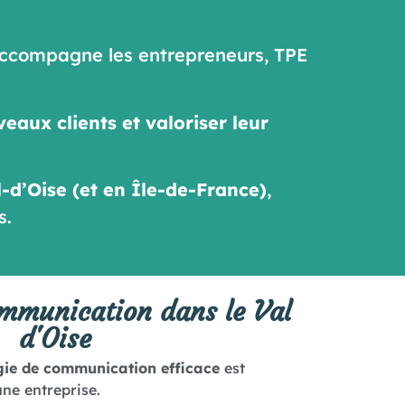
ccompagne les entrepreneurs, TPE
veaux clients et valoriser leur
l-d’Oise (et en Île-de-France)
,
s.
ommunication dans le Val
d'Oise
gie de communication efficace
est
une entreprise.