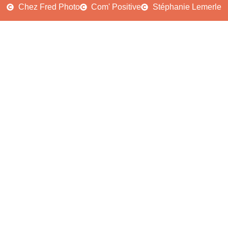
Chez Fred Photo
Com' Positive
Stéphanie Lemerle