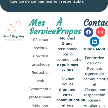
l’agence de communication responsable
!
Mes
À
Contac
Services
Propos
Moi c’est
Réseaux
Diane
,
sociaux
passionnée
Diane Maat
par la
Création
Fondatrice
communication
de Com’
graphique
depuis mes
Positive,
22 ans
.
Rédaction
agence de
Si vous
communicati
web
voulez
et
Événementiel
illuminer
d’évènementi
votre
responsable
professionnel
communication
basée à
Relations
et vos
Amblainville