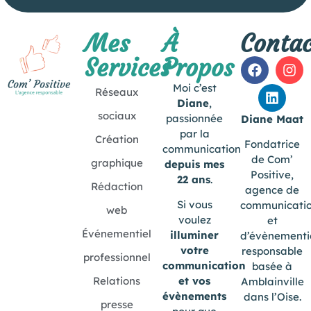
Mes
À
Contac
Services
Propos
Moi c’est
Réseaux
Diane
,
sociaux
passionnée
Diane Maat
par la
Création
Fondatrice
communication
de Com’
graphique
depuis mes
Positive,
22 ans
.
Rédaction
agence de
Si vous
communicati
web
voulez
et
Événementiel
illuminer
d’évènementi
votre
responsable
professionnel
communication
basée à
Relations
et vos
Amblainville
évènements
dans l’Oise.
presse