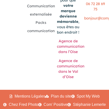
pour que
06 72 28 69
votre
Communication
75
marque
externalisée
devienne
bonjour@compo
mémorable
,
Packs
vous êtes au
communication
bon endroit !
Agence de
communication
dans l’Oise
Agence de
communication
dans le Val
d’Oise
Mentions Légales
Plan du site
Spot My Web
Chez Fred Photo
Com' Positive
Stéphanie Lemerle